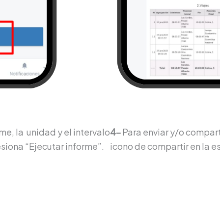
me, la unidad y el intervalo
4-
Para enviar y/o compart
siona “Ejecutar informe”.
icono de compartir en la e