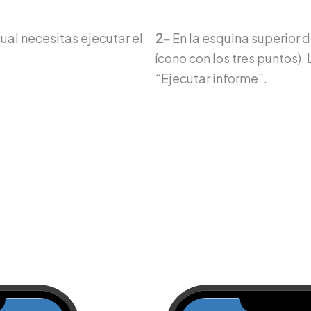
ual necesitas ejecutar el
2-
En la esquina superior 
ícono con los tres puntos).
“Ejecutar informe”.